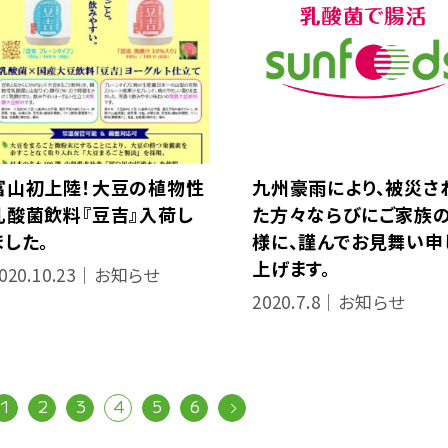
富山初上陸！大豆の植物性
九州豪雨により、被災さ
乳酸菌飲料『豆吉』入荷し
た方々ならびにご家族
ました。
様に、謹んでお見舞い申
上げます。
020.10.23｜お知らせ
2020.7.8｜お知らせ
1
2
3
4
5
6