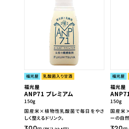
福光屋
乳酸菌入り甘酒
福光屋
福光屋
福光屋
ANP71 プレミアム
ANP7
150g
150g
国産米×植物性乳酸菌で毎日をやさ
国産米
しく整えるドリンク。
ーの自然
300
320