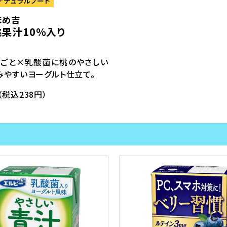
ナチュラルフード
まめ吉
桃果汁10％入り
るごと×乳酸菌に桃のやさしい
みやすいヨーグルト仕立て。
（税込238円）