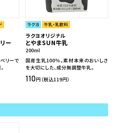
ド
ラクヨ
牛乳・乳飲料
ラクヨオリジナル
リー
とやまSUN牛乳
200ml
ベリーで
国産生乳100％。素材本来のおいしさ
。
を大切にした、成分無調整牛乳。
110
円（税込119円）