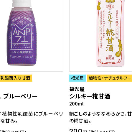
乳酸菌入り甘酒
福光屋
植物性・ナチュラルフー
福光屋
1 ブルーベリー
シルキー糀甘酒
200ml
×植物性乳酸菌にブルーベリ
絹ごしのようななめらかさ、
な甘み。
の糀甘酒。
200