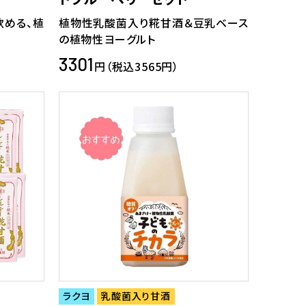
飲める、植
植物性乳酸菌入り糀甘酒＆豆乳ベース
の植物性ヨーグルト
3301
円（税込3565円）
ラクヨ
乳酸菌入り甘酒