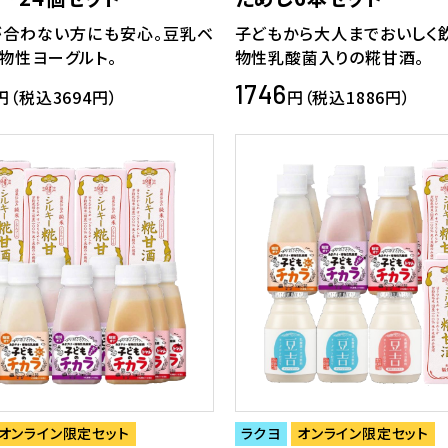
が合わない方にも安心。豆乳ベ
子どもから大人までおいしく
物性ヨーグルト。
物性乳酸菌入りの糀甘酒。
1746
円（税込3694円）
円（税込1886円）
オンライン限定セット
ラクヨ
オンライン限定セット