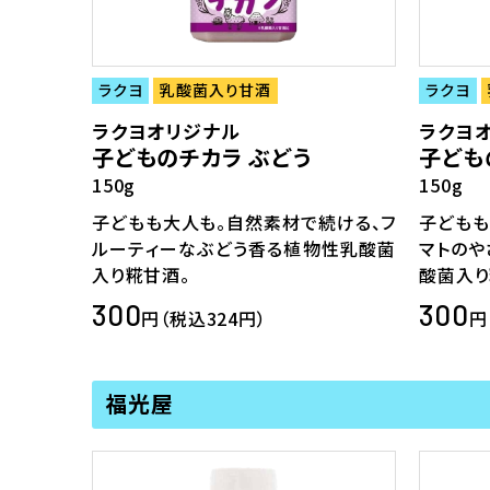
ラクヨ
乳酸菌入り甘酒
ラクヨ
ラクヨオリジナル
ラクヨ
子どものチカラ ぶどう
子ども
150g
150g
子どもも大人も。自然素材で続ける、フ
子どもも
ルーティーなぶどう香る植物性乳酸菌
マトの
入り糀甘酒。
酸菌入り
300
300
円（税込324円）
円
福光屋