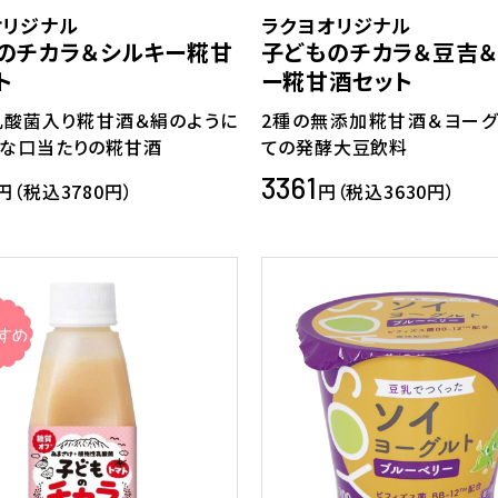
オリジナル
ラクヨオリジナル
のチカラ＆シルキー糀甘
子どものチカラ＆豆吉＆
ト
ー糀甘酒セット
乳酸菌入り糀甘酒＆絹のように
2種の無添加糀甘酒＆ヨーグ
な口当たりの糀甘酒
ての発酵大豆飲料
3361
円（税込3780円）
円（税込3630円）