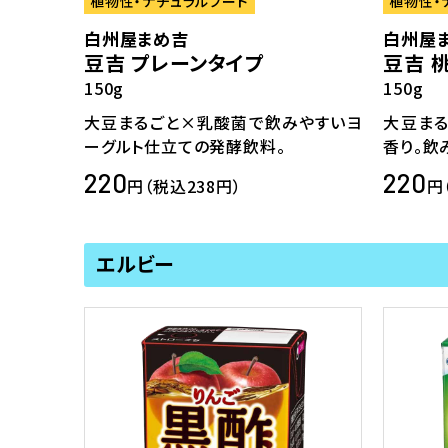
植物性・ナチュラルフード
植物性・
白州屋まめ吉
白州屋
豆吉 プレーンタイプ
豆吉 
150g
150g
大豆まるごと×乳酸菌で飲みやすいヨ
大豆ま
ーグルト仕立ての発酵飲料。
香り。飲
220
220
円（税込238円）
円
エルビー