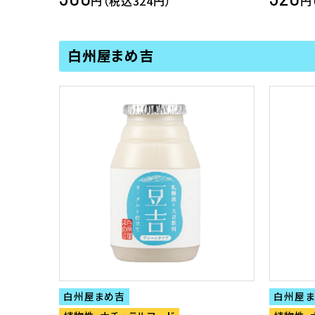
円（税込324円）
円
白州屋まめ吉
白州屋まめ吉
白州屋ま