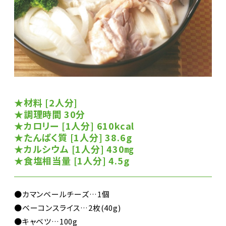
★材料 [2人分]
★調理時間 30分
★カロリー [1人分] 610kcal
★たんぱく質 [1人分] 38.6g
★カルシウム [1人分] 430㎎
★食塩相当量 [1人分] 4.5g
●カマンベールチーズ…1個
●ベーコンスライス…2枚(40g)
●キャベツ…100g