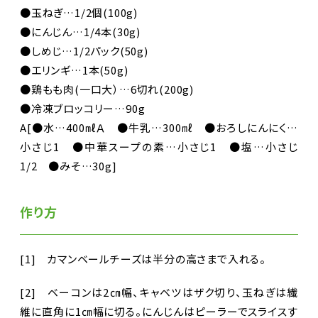
●玉ねぎ…1/2個(100g)
●にんじん…1/4本(30g)
●しめじ…1/2パック(50g)
●エリンギ…1本(50g)
●鶏もも肉(一口大）…6切れ(200g)
●冷凍ブロッコリー…90g
A[●水…400㎖Ａ ●牛乳…300㎖ ●おろしにんにく…
小さじ1 ●中華スープの素…小さじ1 ●塩…小さじ
1/2 ●みそ…30g]
作り方
[1] カマンベールチーズは半分の高さまで入れる。
[2] ベーコンは2㎝幅、キャベツはザク切り、玉ねぎは繊
維に直角に1㎝幅に切る。にんじんはピーラーでスライスす