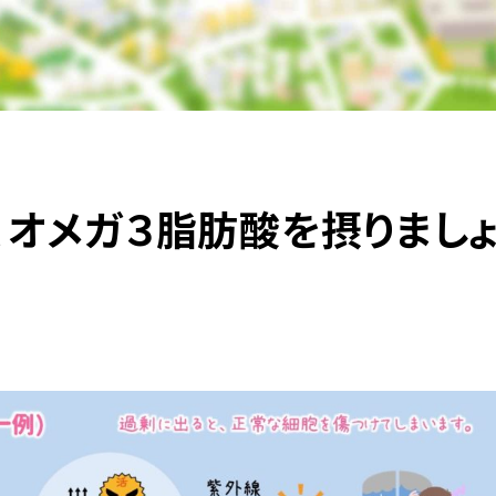
、オメガ３脂肪酸を摂りまし