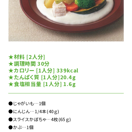
★材料 [2人分]
★調理時間 30分
★カロリー [1人分] 339kcal
★たんぱく質 [1人分]20.4g
★食塩相当量 [1人分] 1.6g
●じゃがいも…1個
●にんじん…1/4本(40ｇ)
●スライスかぼちゃ…4枚(65ｇ)
●かぶ…1個