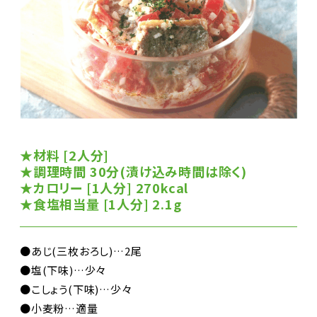
★材料 [2人分]
★調理時間 30分(漬け込み時間は除く)
★カロリー [1人分] 270kcal
★食塩相当量 [1人分] 2.1g
●あじ(三枚おろし)…2尾
●塩(下味)…少々
●こしょう(下味)…少々
●小麦粉…適量