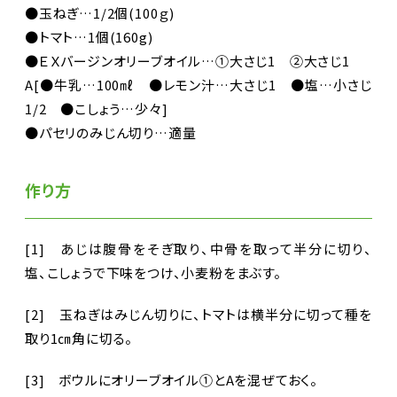
●玉ねぎ…1/2個(100ｇ)
●トマト…1個(160g)
●ＥＸバージンオリーブオイル…①大さじ1 ②大さじ1
A[●牛乳…100㎖ ●レモン汁…大さじ1 ●塩…小さじ
1/2 ●こしょう…少々]
●パセリのみじん切り…適量
作り方
[1] あじは腹骨をそぎ取り、中骨を取って半分に切り、
塩、こしょうで下味をつけ、小麦粉をまぶす。
[2] 玉ねぎはみじん切りに、トマトは横半分に切って種を
取り1㎝角に切る。
[3] ボウルにオリーブオイル①とAを混ぜておく。