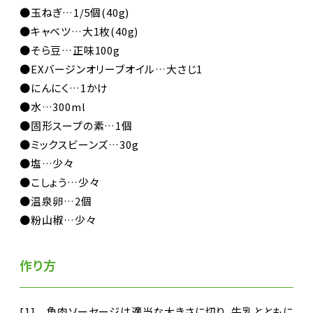
●玉ねぎ…1/5個(40g)
●キャベツ…大1枚(40g)
●そら豆…正味100g
●EXバージンオリーブオイル…大さじ1
●にんにく…1かけ
●水…300ml
●固形スープの素…1個
●ミックスビーンズ…30g
●塩…少々
●こしょう…少々
●温泉卵…2個
●粉山椒…少々
作り方
[1] 魚肉ソーセージは適当な大きさに切り、牛乳とともに