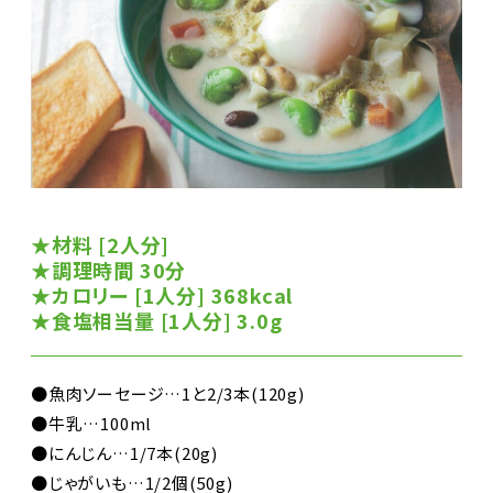
★材料 [2人分]
★調理時間 30分
★カロリー [1人分] 368kcal
★食塩相当量 [1人分] 3.0g
●魚肉ソーセージ…1と2/3本(120g)
●牛乳…100ml
●にんじん…1/7本(20g)
●じゃがいも…1/2個(50g)