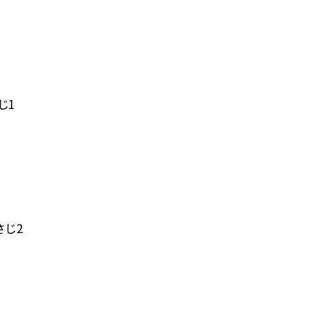
じ1
さじ2