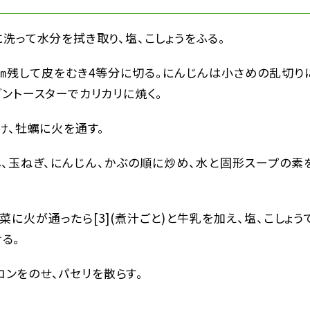
に洗って水分を拭き取り、塩、こしょうをふる。
2㎝残して皮をむき4等分に切る。にんじんは小さめの乱切り
ブントースターでカリカリに焼く。
かけ、牡蠣に火を通す。
し、玉ねぎ、にんじん、かぶの順に炒め、水と固形スープの素
野菜に火が通ったら[3](煮汁ごと)と牛乳を加え、塩、こしょう
る。
ーコンをのせ、パセリを散らす。