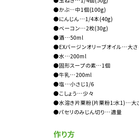
●玉ねぎ…1/4個(50g)
●かぶ…中1個(100g)
●にんじん…1/4本(40g)
●ベーコン…2枚(30g)
●酒…50ml
●EXバージンオリーブオイル…大さ
●水…200ml
●固形スープの素…1個
●牛乳…200ml
●塩…小さじ1/6
●こしょう…少々
●水溶き片栗粉(片栗粉1:水1)…大
●パセリのみじん切り…適量
作り方