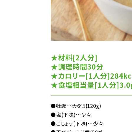
★材料[2人分]
★調理時間30分
★カロリー[1人分]284kc
★食塩相当量[1人分]3.0
●牡蠣…大6個(120g)
●塩(下味)…少々
●こしょう(下味)…少々