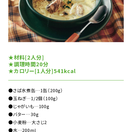
★材料[2人分]
★調理時間20分
★カロリー[1人分]541kcal
●さば水煮缶…1缶（200g）
●玉ねぎ…1/2個（100g）
●じゃがいも…100g
●バター…30g
●小麦粉…大さじ2
●水…200ml