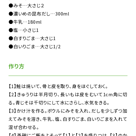
●みそ…大さじ２
●濃いめの昆布だし…300ml
●牛乳…180ml
●塩…小さじ1
●白すりごま…大さじ1
●白いりごま…大さじ1/2
作り方
【1】鮭は焼いて、骨と皮を取り、身をほぐしておく。
【2】きゅうりは半月切り、長いもは皮をむいて1cm角に切
る。青じそは千切りにして水にさらし、水気をきる。
【3】かけ汁を作る。ボウルにみそを入れ、だしを少しずつ加
えてみそを溶き、牛乳、塩、白すりごま、白いりごまを入れて
混ぜ合わせる。
【4】茶碗にご飯をよそって【1】と【2】を盛りつけ、【3】のか