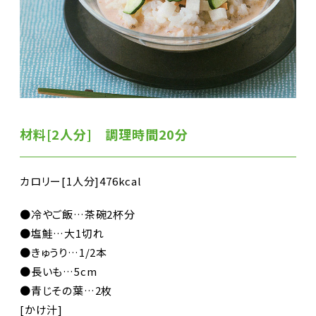
材料[2人分] 調理時間20分
カロリー[1人分]476kcal
●冷やご飯…茶碗2杯分
●塩鮭…大1切れ
●きゅうり…1/2本
●長いも…5cm
●青じその葉…2枚
[かけ汁]