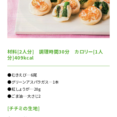
材料[2人分] 調理時間30分 カロリー[1人
分]409kcal
●むきえび…6尾
●グリーンアスパラガス…1本
●紅しょうが…20g
●ごま油…大さじ2
[チチミの生地]