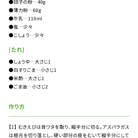
●団子の粉…40g
●薄力粉…60g
●牛乳…110ml
●塩…少々
●こしょう…少々
[たれ]
●しょうゆ…大さじ1
●白すりごま…小さじ1
●米酢…大さじ1
●ごま油…小さじ2
作り方
【1】 むきえびは背ワタを取り、縦半分に切る。アスパラガス
は根元を切り落とし、硬い部分の皮をむいて縦半分にして